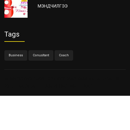
МЭНДЧИЛГЭЭ
Tags
Business
Conusltant
Coach
ait.MN
ЗОХИОГЧИЙН ЭРХ ХУУЛИАР ХАМГААЛАГДСАН ©
2018: "ЖАВХЛАНТ ГОВЬ ИНВЕСТМЕНТ" ХХК