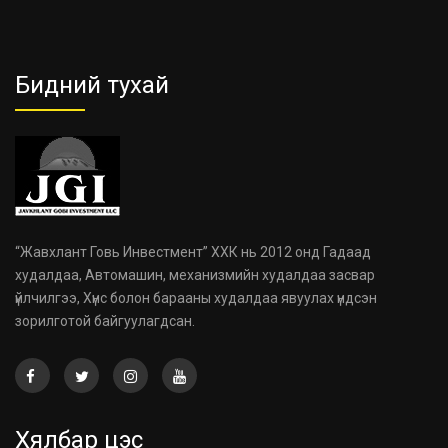
Бидний тухай
“Жавхлант Говь Инвестмент” ХХК нь 2012 онд Гадаад
худалдаа, Автомашин, механизмийн худалдаа засвар
үйлчилгээ, Хүнс болон барааны худалдаа явуулах үндсэн
зорилготой байгуулагдсан.
Хялбар цэс