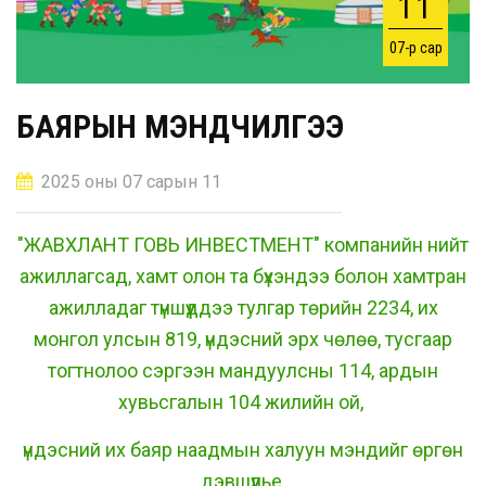
11
07-р сар
БАЯРЫН МЭНДЧИЛГЭЭ
2025 оны 07 сарын 11
"ЖАВХЛАНТ ГОВЬ ИНВЕСТМЕНТ" компанийн нийт
ажиллагсад, хамт олон та бүхэндээ болон хамтран
ажилладаг түншүүддээ тулгар төрийн 2234, их
монгол улсын 819, үндэсний эрх чөлөө, тусгаар
тогтнолоо сэргээн мандуулсны 114, ардын
хувьсгалын 104 жилийн ой,
үндэсний их баяр наадмын халуун мэндийг өргөн
дэвшүүлье.