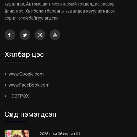
худалдаа, Автомашин, механизмийн худалдаа засвар
үйлчилгээ, Хүнс болон барааны худалдаа явуулах үндсэн
зорилготой байгуулагдсан.
Хялбар цэс
www.Google.com
www.FaceBook.com
НЭВТРЭХ
Сүүлд нэмэгдсэн
2026 оны 06 сарын 01