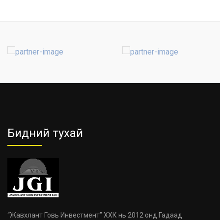
Бидний тухай
“Жавхлант Говь Инвестмент” ХХК нь 2012 онд Гадаад