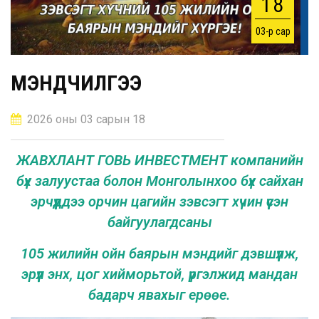
18
03-р сар
МЭНДЧИЛГЭЭ
2026 оны 03 сарын 18
ЖАВХЛАНТ ГОВЬ ИНВЕСТМЕНТ компанийн
бүх залуустаа болон Монголынхоо бүх сайхан
эрчүүддээ орчин цагийн зэвсэгт хүчин үүсэн
байгуулагдсаны
105 жилийн ойн баярын мэндийг дэвшүүлж,
эрүүл энх, цог хийморьтой, үргэлжид мандан
бадарч явахыг ерөөе.