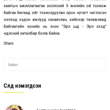
хамтын ажиллагаагаа эхлүүлсний 5 жилийн ой тохиож
байгаа бөгөөд ойг тохиолдуулан орон нутагт чиглэсэн
нэлээд хэдэн ажлууд санаачлан, хийхээр төлөвлөөд
байгаагийн эхнийх нь энэхүү "Эрүүл шүд - Эрүүл хүүхэд"
үндэсний хөтөлбөр болж байна.
Share
Сүүлд нэмэгдсэн