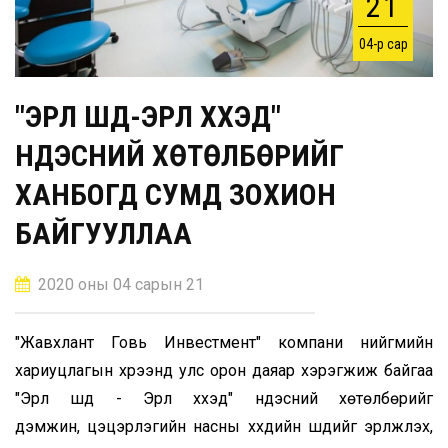
21
04-р сар
"ЭРҮҮЛ ШҮД-ЭРҮҮЛ ХҮҮХЭД"
ҮНДЭСНИЙ ХӨТӨЛБӨРИЙГ
ХАНБОГД СУМД ЗОХИОН
БАЙГУУЛЛАА
2020 оны 04 сарын 21
"Жавхлант Говь Инвестмент" компани нийгмийн
хариуцлагын хүрээнд улс орон даяар хэрэгжиж байгаа
"Эрүүл шүд - Эрүүл хүүхэд" үндэсний хөтөлбөрийг
дэмжин, цэцэрлэгийн насны хүүхдийн шүдийг эрүүлжүүлэх,