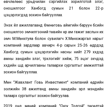
өвчлөлөөс урьдчилан сэргийлэх зорилготой үзлэг,
оношилгоог Ханбогд сумын 21 болон 22-р
цэцэрлэгүүдэд зохион байгууллаа.
Энэхүү үйл ажиллагаанд Өмнөговь аймгийн баруун бүсийн
оношилгоо эмчилгээний төвийн нүүр ам гажиг заслын их
эмч М.Мөнхтуяа болон сувилагч Х.Мөнхжаргал нарыг
компаний зардлаар авчирч 4-р сарын 25-26 өдрүүдэд
Ханбогд сумын цэцэрлэгийн насны нийт 279 хүүхдэд
амны хөндийн үзлэг, түрхлэгийг хийж, 75 эцэг эхчүүдэд
хүүхдийн шүд арчилгааны талаархи сургалтыг амжилттай
зохион байгууллаа.
Мөн "Жавхлант Говь Инвестмент" компаний өдрийн
ээлжийн 38 ажилтанд амны хөндийн эрүүл мэндийн
талаарх сургалтыг зохион байгуулав.
2019 онд манай компаний "Оюу Толгой" төсөлтэй