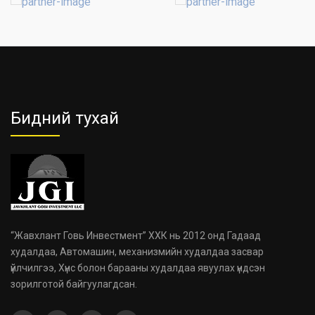
Бидний тухай
“Жавхлант Говь Инвестмент” ХХК нь 2012 онд Гадаад
худалдаа, Автомашин, механизмийн худалдаа засвар
үйлчилгээ, Хүнс болон барааны худалдаа явуулах үндсэн
зорилготой байгуулагдсан.