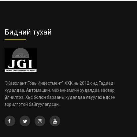
Бидний тухай
“Жавхлант Говь Инвестмент” ХХК нь 2012 онд Гадаад
худалдаа, Автомашин, механизмийн худалдаа засвар
үйлчилгээ, Хүнс болон барааны худалдаа явуулах үндсэн
зорилготой байгуулагдсан.