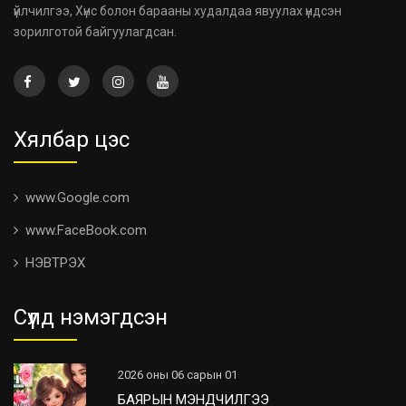
үйлчилгээ, Хүнс болон барааны худалдаа явуулах үндсэн
зорилготой байгуулагдсан.
Хялбар цэс
www.Google.com
www.FaceBook.com
НЭВТРЭХ
Сүүлд нэмэгдсэн
2026 оны 06 сарын 01
БАЯРЫН МЭНДЧИЛГЭЭ