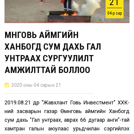
21
04-р сар
ӨМНӨГОВЬ АЙМГИЙН
ХАНБОГД СУМ ДАХЬ ГАЛ
УНТРААХ СУРГУУЛИЛТ
АМЖИЛТТАЙ БОЛЛОО
2020 оны 04 сарын 21
2019.08.21 өдөр "Жавхлант Говь Инвестмент" ХХК-
ний засварын газар Өмнөговь аймгийн Ханбогд
сум дахь "Гал унтраах, аврах 66 дугаар анги"-тай
хамтран галын аюулаас урьдчилан сэргийлэх