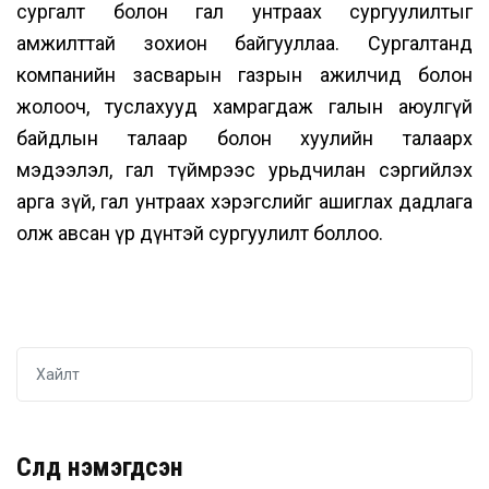
сургалт болон гал унтраах сургуулилтыг
амжилттай зохион байгууллаа. Сургалтанд
компанийн засварын газрын ажилчид болон
жолооч, туслахууд хамрагдаж галын аюулгүй
байдлын талаар болон хуулийн талаарх
мэдээлэл, гал түймрээс урьдчилан сэргийлэх
арга зүй, гал унтраах хэрэгслийг ашиглах дадлага
олж авсан үр дүнтэй сургуулилт боллоо.
Сүүлд нэмэгдсэн