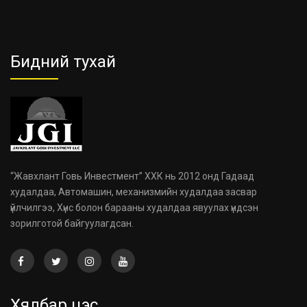
Бидний тухай
“Жавхлант Говь Инвестмент” ХХК нь 2012 онд Гадаад
худалдаа, Автомашин, механизмийн худалдаа засвар
үйлчилгээ, Хүнс болон барааны худалдаа явуулах үндсэн
зорилготой байгуулагдсан.
Хялбар цэс