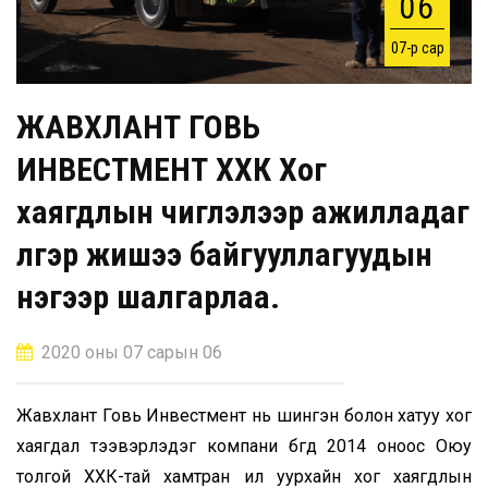
06
07-р сар
ЖАВХЛАНТ ГОВЬ
ИНВЕСТМЕНТ ХХК Хог
хаягдлын чиглэлээр ажилладаг
үлгэр жишээ байгууллагуудын
нэгээр шалгарлаа.
2020 оны 07 сарын 06
Жавхлант Говь Инвестмент нь шингэн болон хатуу хог
хаягдал тээвэрлэдэг компани бөгөөд 2014 оноос Оюу
толгой ХХК-тай хамтран ил уурхайн хог хаягдлын