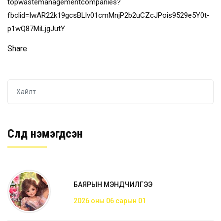
topwastemanagementcompanies?
fbclid=IwAR22k19gcsBLlv01cmMnjP2b2uCZcJPois9529e5Y0t-
p1wQ87MiLjgJutY
Share
Сүүлд нэмэгдсэн
БАЯРЫН МЭНДЧИЛГЭЭ
2026 оны 06 сарын 01