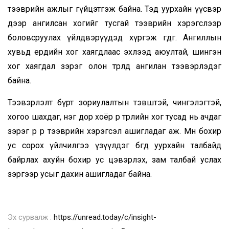
тээврийн ажлыг гүйцэтгэж байна. Тэд уурхайн үүсвэр
дээр ангилсан хогийг тусгай тээврийн хэрэгслээр
боловсруулах үйлдвэрүүдэд хүргэж өгдөг. Ангиллын
хувьд ердийн хог хаягдлаас эхлээд аюултай, шингэн
хог хаягдал зэрэг олон төрөлд ангилан тээвэрлэдэг
байна.
Тээвэрлэлт бүрт зориулалтын тэвштэй, чингэлэгтэй,
хогоо шахдаг, нэг дор хоёр өөр төрлийн хог тусад нь ачдаг
зэрэг өөр өөр тээврийн хэрэгсэл ашигладаг аж. Мөн бохир
ус сорох үйлчилгээ үзүүлдэг бөгөөд уурхайн талбайд
байрлах ахуйн бохир ус цэвэрлэх, зам талбай услах
зэргээр усыг дахин ашигладаг байна.
Эх сурвалж :
https://unread.today/c/insight-