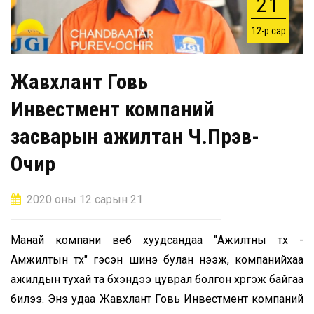
21
12-р сар
Жавхлант Говь
Инвестмент компаний
засварын ажилтан Ч.Пүрэв-
Очир
2020 оны 12 сарын 21
Манай компани веб хуудсандаа "Ажилтны түүх -
Амжилтын түүх" гэсэн шинэ булан нээж, компанийхаа
ажилдын тухай та бүхэндээ цуврал болгон хүргэж байгаа
билээ. Энэ удаа Жавхлант Говь Инвестмент компаний