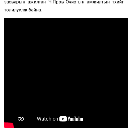
засварын ажилтан Ч.Пүрэв-Очир-ын амжилтын түүхийг
толилуулж байна.