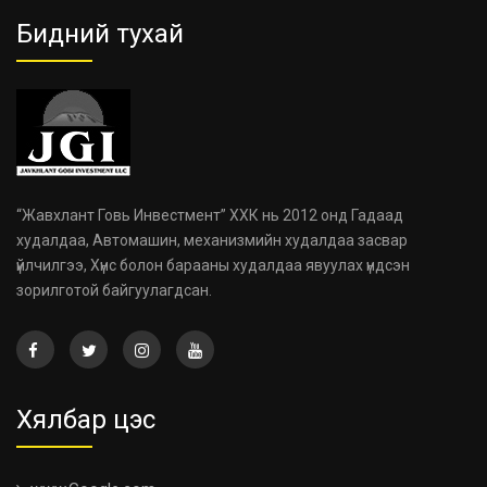
Бидний тухай
“Жавхлант Говь Инвестмент” ХХК нь 2012 онд Гадаад
худалдаа, Автомашин, механизмийн худалдаа засвар
үйлчилгээ, Хүнс болон барааны худалдаа явуулах үндсэн
зорилготой байгуулагдсан.
Хялбар цэс