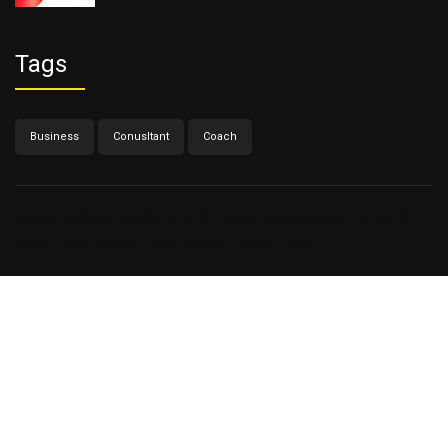
Tags
Business
Conusltant
Coach
ait.MN
ЗОХИОГЧИЙН ЭРХ ХУУЛИАР ХАМГААЛАГДСАН ©
2018: "ЖАВХЛАНТ ГОВЬ ИНВЕСТМЕНТ" ХХК