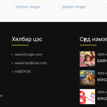
Хялбар цэс
Сүүлд нэмэ
www.Google.com
2026 о
БАЯР
www.FaceBook.com
НЭВТРЭХ
2026 о
МЭН
2026 о
ан.
МЭН