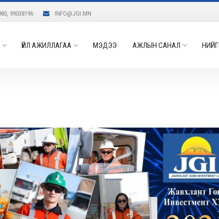
980, 99038196
INFO@JGI.MN
ҮЙЛ АЖИЛЛАГАА
МЭДЭЭ
АЖЛЫН САНАЛ
НИЙГ