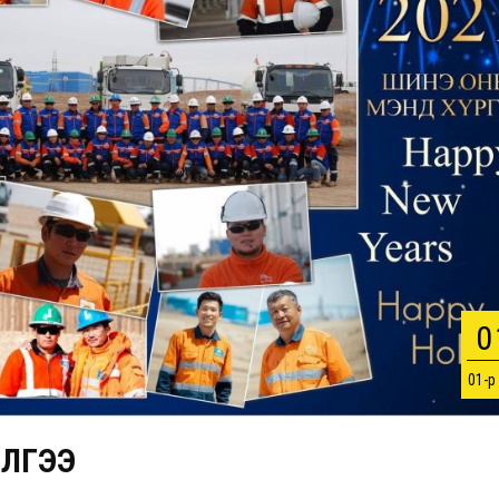
0
01-р
ЛГЭЭ