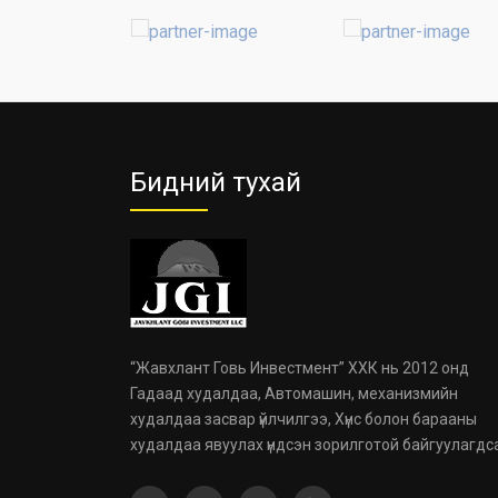
Бидний тухай
“Жавхлант Говь Инвестмент” ХХК нь 2012 онд
Гадаад худалдаа, Автомашин, механизмийн
худалдаа засвар үйлчилгээ, Хүнс болон барааны
худалдаа явуулах үндсэн зорилготой байгуулагдс