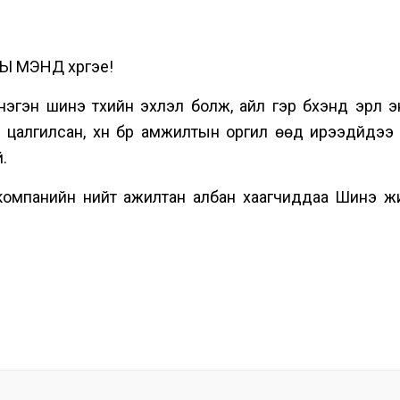
Ы МЭНД хүргэе!
гэн шинэ түүхийн эхлэл болж, айл гэр бүхэнд эрүүл 
 цалгилсан, хүн бүр амжилтын оргил өөд ирээдүйдээ
.
панийн нийт ажилтан албан хаагчиддаа Шинэ ж