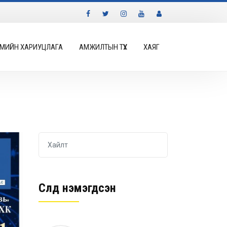
МИЙН ХАРИУЦЛАГА
АМЖИЛТЫН ТҮҮХ
ХАЯГ
Сүүлд нэмэгдсэн