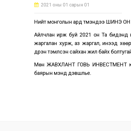
2021 оны 01 сарын 01
Нийт монголын ард түмэндээ ШИНЭ ОН
Айлчлан ирж буй 2021 он Та бидэнд нэ
жаргалан хурж, аз жаргал, инээд хөөр
дүүрэн тэмүүлсэн сайхан жил байх болтугай
Мөн ЖАВХЛАНТ ГОВЬ ИНВЕСТМЕНТ ком
баярын мэнд дэвшүүлье.