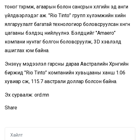
тоног төхөөрөмж, агаарын болон сансрын хөлгийн эд анги
үйлдвэрлэдэг аж. "Rio Tinto” групп хүлэмжийн хийн
ялгаруулалт багатай технологиор боловсруулсан хөнгөн
цагааны бэлдэц нийлүүлнэ. Бэлдцийг "Amaero”
компани нунтаг болгон боловсруулж, 3D хэвлэлд
ашиглах юм байна.
Энэхүү мэдээлэл гарсны дараа Австралийн Хөрөнгийн
биржид "Rio Tinto” компанийн хувьцааны ханш 1.06
хувиар өсөж, 115.7 австрали доллар болсон байна.
Эх сурвалж: ord.mn
Share