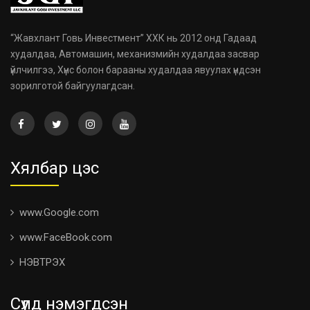
“Жавхлант Говь Инвестмент” ХХК нь 2012 онд Гадаад
худалдаа, Автомашин, механизмийн худалдаа засвар
үйлчилгээ, Хүнс болон барааны худалдаа явуулах үндсэн
зорилготой байгуулагдсан.
Хялбар цэс
www.Google.com
www.FaceBook.com
НЭВТРЭХ
Сүүлд нэмэгдсэн