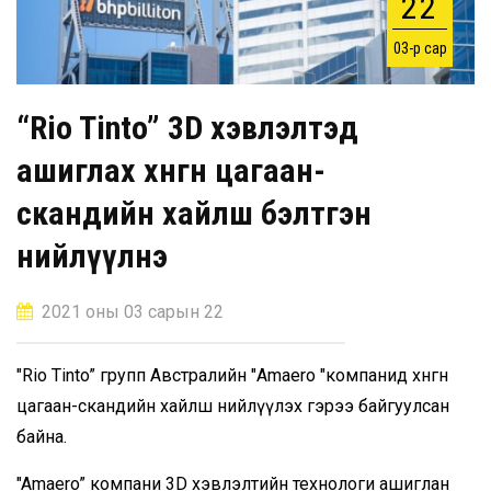
22
03-р сар
“Rio Tinto” 3D хэвлэлтэд
ашиглах хөнгөн цагаан-
скандийн хайлш бэлтгэн
нийлүүлнэ
2021 оны 03 сарын 22
"Rio Tinto” групп Австралийн "Amaero "компанид хөнгөн
цагаан-скандийн хайлш нийлүүлэх гэрээ байгуулсан
байна.
"Amaero” компани 3D хэвлэлтийн технологи ашиглан