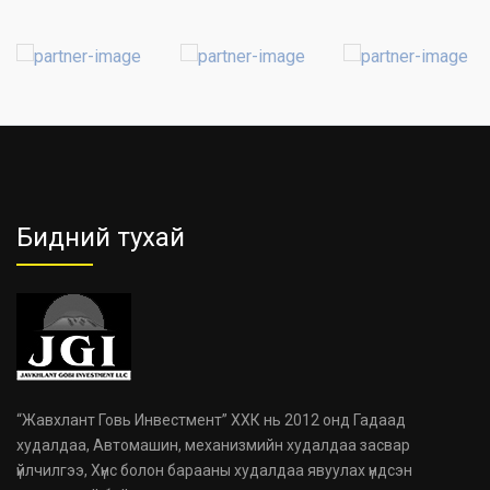
Бидний тухай
“Жавхлант Говь Инвестмент” ХХК нь 2012 онд Гадаад
худалдаа, Автомашин, механизмийн худалдаа засвар
үйлчилгээ, Хүнс болон барааны худалдаа явуулах үндсэн