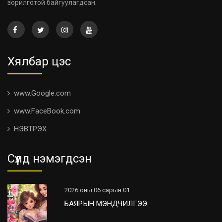
зорилготой байгуулагдсан.
Хялбар цэс
www.Google.com
www.FaceBook.com
НЭВТРЭХ
Сүүлд нэмэгдсэн
2026 оны 06 сарын 01
БАЯРЫН МЭНДЧИЛГЭЭ