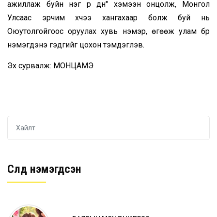
ажиллаж буйн нэг үр дүн" хэмээн онцолж, Монгол
Улсаас эрчим хүчээ хангахаар болж буй нь
Оюутолгойгоос оруулах хувь нэмэр, өгөөж улам бүр
нэмэгдэнэ гэдгийг цохон тэмдэглэв.
Эх сурвалж: МОНЦАМЭ
Сүүлд нэмэгдсэн