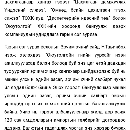
цахилгаанаар хангах гэрээг “Цахилгаан дамжуулах
Үндэсний сүлжээ”, “Өмнөд бүсийн цахилгаан түгээх
сүлжээ” ТӨХК-иуд, “Диспетчерийн үндэсний төв” болон
“Оюутолгой” ХХК-ийн хооронд байгуулж дээрх
компаниудын удирдлага гарын үсэг зурлаа.
Гарын үсэг зурах ёслолыг Эрчим хүчний сайд Н.Тавинбэх
нээж хэлэхдээ, “Оюутолгойн гүнийн уурхайг нээн
ажиллуулахад бэлэн болоод буй энэ цаг үетэй давхцан
тус уурхайг эрчим хүчээр хангахаар шийдвэрлэж буй нь
манай улсын эдийн засаг, эрчим хүчний салбарт чухал
үйл явдал болж байна. Энэхүү гэрээг байгуулснаар манай
улсын эдийн засаг, эрчим хүчний салбарт ойрын
ирээдүйд орох их хэмжээний орлогыг баталгаажуулж
байна. Учир нь гэрээг албажуулснаар жилд дор хаяж
120 сая ам.долларын импортын төлбөрийг дотооддоо
үлдээнэ. Валютын гадагшлах урсгал энэ хэрээр буурах