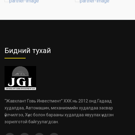
Бидний тухай
“Жавхлант Говь Инвестмент” ХХК нь 2012 онд Гадаад
худалдаа, Автомашин, механизмийн худалдаа засвар
үйлчилгээ, Хүнс болон барааны худалдаа явуулах үндсэн
зорилготой байгуулагдсан.