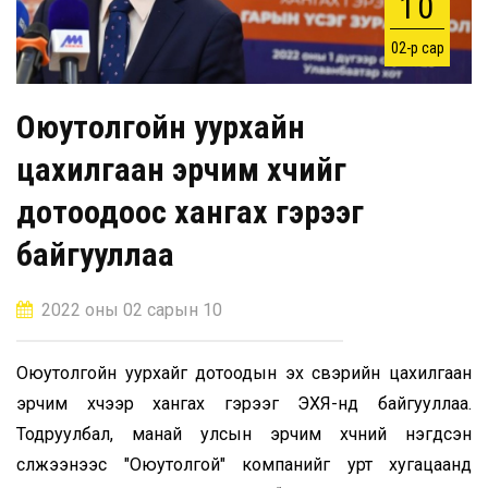
10
02-р сар
Оюутолгойн уурхайн
цахилгаан эрчим хүчийг
дотоодоос хангах гэрээг
байгууллаа
2022 оны 02 сарын 10
Оюутолгойн уурхайг дотоодын эх үүсвэрийн цахилгаан
эрчим хүчээр хангах гэрээг ЭХЯ-нд байгууллаа.
Тодруулбал, манай улсын эрчим хүчний нэгдсэн
сүлжээнээс "Оюутолгой" компанийг урт хугацаанд