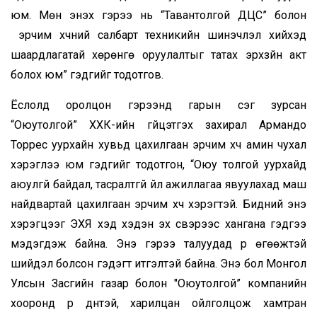
юм. Мөн энэхүү гэрээ нь “Тавантолгой ДЦС” болон
эрчим хүчний салбарт техникийн шинэчлэл хийхэд
шаардлагатай хөрөнгө оруулалтыг татах эрхзүйн акт
болох юм” гэдгийг тодотгов.
Ёслолд оролцон гэрээнд гарын үсэг зурсан
“Оюутолгой” ХХК-ийн гүйцэтгэх захирал Армандо
Торрес уурхайн хувьд цахилгаан эрчим хүч амин чухал
хэрэглээ юм гэдгийг тодотгон, “Оюу толгой уурхайд
аюулгүй байдал, тасралтгүй үйл ажиллагаа явуулахад маш
найдвартай цахилгаан эрчим хүч хэрэгтэй. Бидний энэ
хэрэгцээг ЭХЯ хэд хэдэн эх үүсвэрээс хангана гэдгээ
мэдэгдэж байна. Энэ гэрээ талуудад үр өгөөжтэй
шийдэл болсон гэдэгт итгэлтэй байна. Энэ бол Монгол
Улсын Засгийн газар болон "Оюутолгой” компанийн
хооронд үр дүнтэй, харилцан ойлголцож хамтран