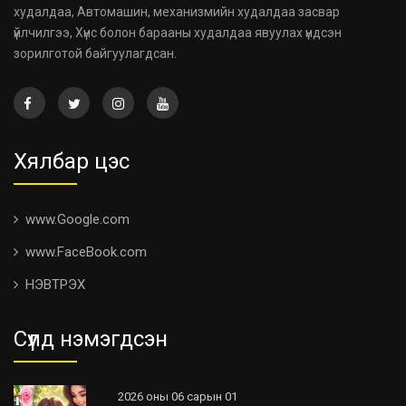
худалдаа, Автомашин, механизмийн худалдаа засвар
үйлчилгээ, Хүнс болон барааны худалдаа явуулах үндсэн
зорилготой байгуулагдсан.
Хялбар цэс
www.Google.com
www.FaceBook.com
НЭВТРЭХ
Сүүлд нэмэгдсэн
2026 оны 06 сарын 01