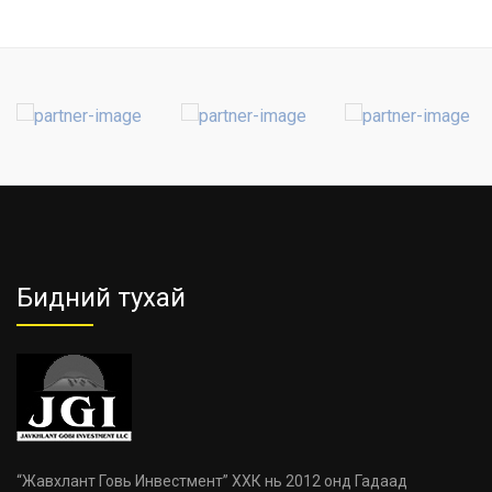
Бидний тухай
“Жавхлант Говь Инвестмент” ХХК нь 2012 онд Гадаад