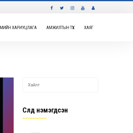
МИЙН ХАРИУЦЛАГА
АМЖИЛТЫН ТҮҮХ
ХАЯГ
Сүүлд нэмэгдсэн