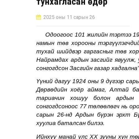
тунхагласан өдөр
2025 оны 11 сарын 26
Одоогоос 101 жилийн тэртээ 1924
н
амын
т
өв
х
орооны
т
эргүүлэгчд
тухай шийдвэр гаргасныг
т
өв
х
ор
Найрамдах ардын засгийг явуулж, 
сонгогдсон Засгийн газар хадгална
Үүний дагуу 1924 оны 9 дүгээр сар
Дөрвөдийн хоёр аймаг, Алтай ба
тариачин хошуу болон ардын
сонгогдсоноос 77 төлөөлөгч нь ор
сарын 26-нд Ардын бүрэн эрхт Б
хуулиа баталсан билээ.
Ийнхүү манай улс ХХ зууны хүн т