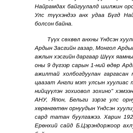
Найрамдах байгуулалд шилжин орс
Улс түүхэндээ анх удаа Бүгд На
болсон байна.
Түүх сөхвөл анхны Үндсэн хуулий
Ардын Засгийн газар, Монгол Арды
ажлын хэсгийн даргаар Шүүх яамны
оны 9 дүгээр сарын 1-ний өдөр Ар
ажилтай холбогдуулан гаргасан 
цаазат Англи мэт улсын хуулиас т
нийцүүлэн зохиовол зохино" хэмээн
АНУ, Япон, Бельги зэрэг улс ор
хөрөнгөтөн орнуудын Үндсэн хуулиу
сард татан буулгажээ. Харин 192
Ерөнхий сайд Б.Цэрэндоржоор ахл