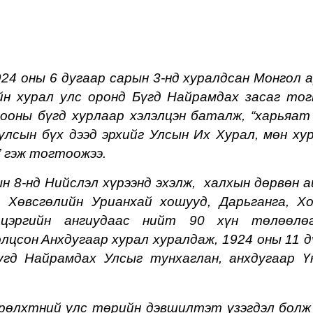
 оны 6 дугаар сарын 3-нд хуралдсан Монгол
а
ийн хурал улс оронд Бүгд Найрамдах засаг то
ооны бүгд хурлаар хэлэлцэн баталж, “харьяат
улсын бүх дээд эрхийг Улсын Их Хурал, мөн ху
” гэж тогтоожээ.
ын 8-нд Нийслэл хүрээнд эхэлж, халхын дөрвөн а
 Хөвсгөлийн Урианхай хошууд, Дарьганга, Х
 цэргийн ангиудаас нийт 90 хүн
төлөөлө
олц
сон
Анхдугаар хурал хуралдаж, 1924 оны 11 д
үгд Найрамдах Улсыг тунхаглан, анхдугаар Ү
өрөлхтний улс төрийн дэвшилтэт үзэгдэл
бол