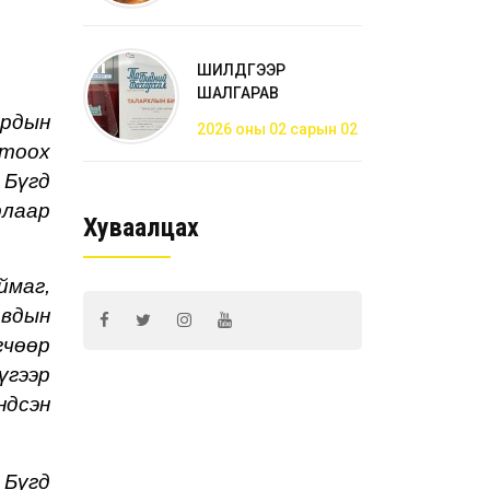
ШИЛДГЭЭР
ШАЛГАРАВ
рдын
2026 оны 02 сарын 02
гтоох
 Бүгд
рлаар
Хуваалцах
ймаг,
овдын
гчөөр
үгээр
ндсэн
ж
Бүгд