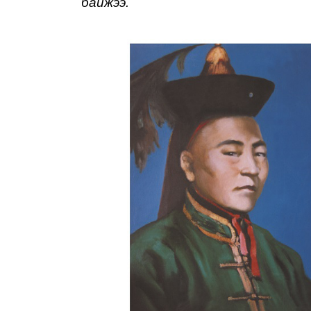
байж
ээ.