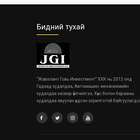
Бидний тухай
“Жавхлант Говь Инвестмент” ХХК нь 2012 онд
Гадаад худалдаа, Автомашин, механизмийн
худалдаа засвар үйлчилгээ, Хүнс болон барааны
худалдаа явуулах үндсэн зорилготой байгуулагдс