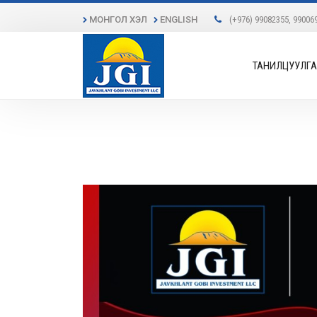
МОНГОЛ ХЭЛ
ENGLISH
(+976) 99082355, 99006
ТАНИЛЦУУЛГА