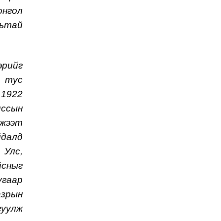
онгол
льтай
эрийг
, тус
 1922
иссын
мжээт
йдалд
 Улс,
йсныг
угаар
азрын
гуулж