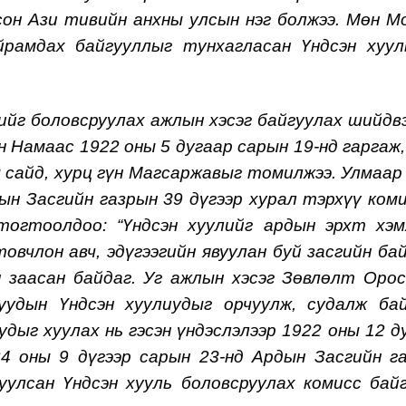
он Ази тивийн анхны улсын нэг болжээ. Мөн М
йрамдах байгууллыг тунхагласан Үндсэн хуу
г боловсруулах ажлын хэсэг байгуулах шийдв
н Намаас 1922 оны 5 дугаар сарын 19-нд гаргаж
 сайд, хурц гүн Магсаржавыг томилжээ. Улмаар
дын Засгийн газрын 39 дүгээр хурал тэрхүү ком
тогтоолдоо: “Үндсэн хуулийг ардын эрхт хэ
овчлон авч, эдүгээгийн явуулан буй засгийн ба
 заасан байдаг.
Уг ажлын хэсэг Зөвлөлт Орос
нуудын Үндсэн хуулиудыг орчуулж, судалж ба
дыг хуулах нь гэсэн үндэслэлээр 1922 оны 12 д
4 оны 9 дүгээр сарын 23-нд Ардын Засгийн г
уулсан Үндсэн хууль боловсруулах комисс бай