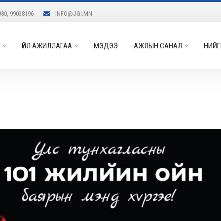
980, 99038196
INFO@JGI.MN
ҮЙЛ АЖИЛЛАГАА
МЭДЭЭ
АЖЛЫН САНАЛ
НИЙГ