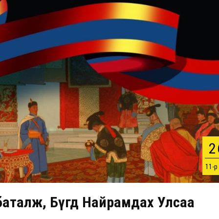
2
11-р
 баталж, Бүгд Найрамдах Улсаа