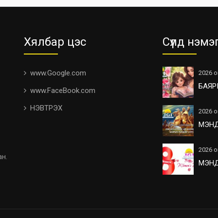
Хялбар цэс
Сүүлд нэмэ
www.Google.com
2026 о
БАЯР
www.FaceBook.com
НЭВТРЭХ
2026 о
МЭН
2026 о
ан.
МЭН