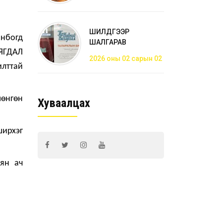
ШИЛДГЭЭР
анбогд
ШАЛГАРАВ
АЯГДАЛ
2026 оны 02 сарын 02
илттай
мөнгөн
Хуваалцах
ширхэг
аян ач