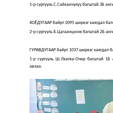
1-р сургууль С.Сайханчулуу багштай 3Б анг
ХОЁДУГААР байрт 2095 ширхэг хаягд
2-р сургууль Б.Цагаанцоож багштай 2Б анг
ГУРАВДУГААР байрт 1037 ширхэг хаяг
1-р сургууль Ш.Лхагва-Очир багштай 1Б 
авлаа.