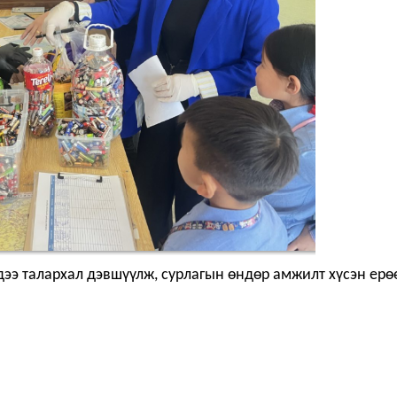
ээ талархал дэвшүүлж, сурлагын өндөр амжилт хүсэн ерө