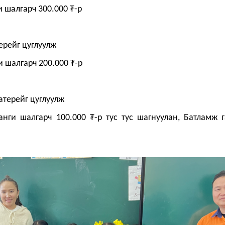
и шалгарч 300.000 ₮-р
ал батерейг цуглуулж
и шалгарч 200.000 ₮-р
дал батерейг цуглуулж
анги шалгарч 100.000 ₮-р тус тус шагнуулан, Батламж 