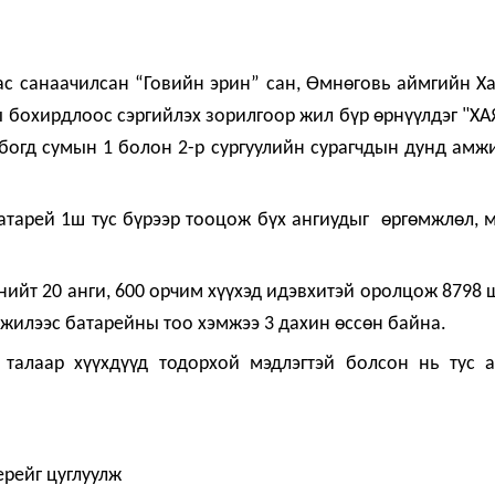
 санаачилсан “Говийн эрин” сан, Өмнөговь аймгийн Х
ы бохирдлоос сэргийлэх зорилгоор жил бүр өрнүүлдэг "Х
огд сумын 1 болон 2-р сургуулийн сурагчдын дунд амж
батарей 1ш тус бүрээр тооцож бүх ангиудыг өргөмжлөл, 
нийт 20 анги, 600 орчим хүүхэд идэвхитэй оролцож 8798 
 жилээс батарейны тоо хэмжээ 3 дахин өссөн байна.
талаар хүүхдүүд тодорхой мэдлэгтэй болсон нь тус 
ал батерейг цуглуулж