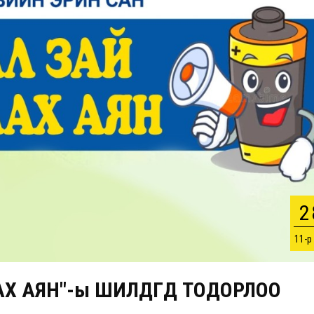
2
11-р
Х АЯН"-ы ШИЛДГҮҮД ТОДОРЛОО