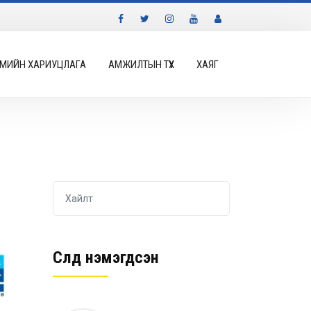
МИЙН ХАРИУЦЛАГА
АМЖИЛТЫН ТҮҮХ
ХАЯГ
Сүүлд нэмэгдсэн