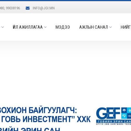
980, 99038196
INFO@JGI.MN
ҮЙЛ АЖИЛЛАГАА
МЭДЭЭ
АЖЛЫН САНАЛ
НИЙГ