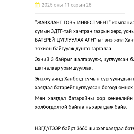
2025 оны 11 сарын 28
"ЖАВХЛАНТ ГОВЬ ИНВЕСТМЕНТ" компаниас
сумын ЗДТГ-тай хамтран газрын хөрс, усн
БАТЕРЕЙ ЦУГЛУУЛАХ АЯН"-ыг энэ жил Ханб
зохион байгуулж дүнгээ гаргалаа.
Эхний 3 байрыг шалгаруулж, цуглуулсан 
шагналаар урамшууллаа.
Энэхүү аянд Ханбогд сумын сургуулиудын 
хаягдал батарейг цуглуулсан бөгөөд өмнөх
Мөн хаягдал батарейны хор хөнөөлийн 
холбогдолтой байгаа нь харагдаж байв.
НЭГДҮГЭЭР байрт 3660 ширхэг хаягд