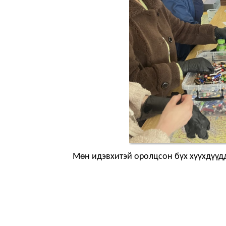
Мөн идэвхитэй оролцсон бүх хүүхдүүдд