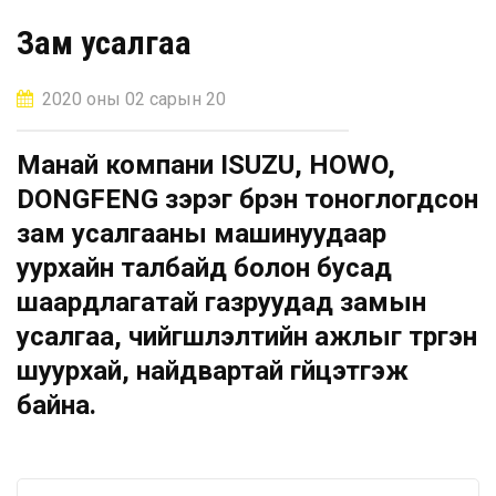
Зам усалгаа
2020 оны 02 сарын 20
Манай компани ISUZU, HOWO,
DONGFENG зэрэг бүрэн тоноглогдсон
зам усалгааны машинуудаар
уурхайн талбайд болон бусад
шаардлагатай газруудад замын
усалгаа, чийгшүүлэлтийн ажлыг түргэн
шуурхай, найдвартай гүйцэтгэж
байна.