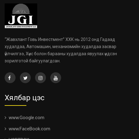
“Жавхлант Говь Инвестмент” ХХК нь 2012 онд Гадаад
худалдаа, Автомашин, механизмийн худалдаа засвар
үйлчилгээ, Хүнс болон барааны худалдаа явуулах үндсэн
зорилготой байгуулагдсан.
Хялбар цэс
www.Google.com
www.FaceBook.com