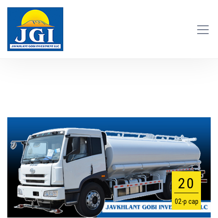
20
02-р сар