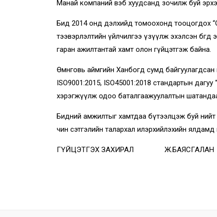
Манай компаний вэб хуудсанд зочилж буй эрхэм
Бид 2014 онд дэлхийд томоохонд тооцогдох “О
тээвэрлэлтийн үйлчилгээ үзүүлж эхэлсэн бөгөөд
гаран ажилтантай хамт олон гүйцэтгэж байна.
Өмнөговь аймгийн Ханбогд сумд байгуулагдсан
ISO9001:2015, ISO45001:2018 стандартын дагу
хэрэгжүүлж одоо баталгаажуулалтын шатандаа
Бидний амжилтыг хамтдаа бүтээлцэж буй
чин сэтгэлийн талархал илэрхийлэхийн ялдамд 
ГҮЙЦЭТГЭХ ЗАХИРАЛ Ж.БАЯСГАЛАН