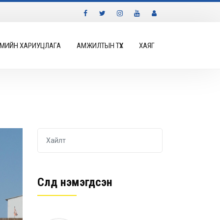
МИЙН ХАРИУЦЛАГА
АМЖИЛТЫН ТҮҮХ
ХАЯГ
Сүүлд нэмэгдсэн