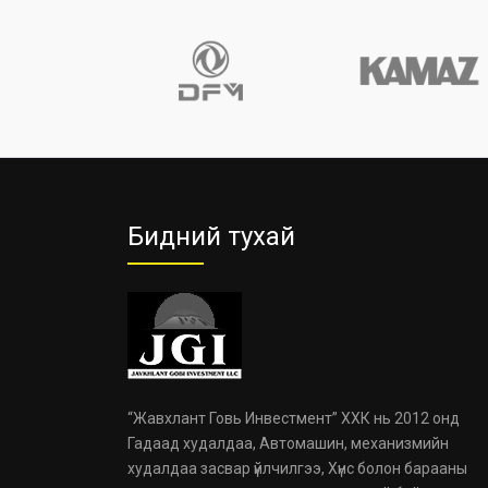
Бидний тухай
“Жавхлант Говь Инвестмент” ХХК нь 2012 онд
Гадаад худалдаа, Автомашин, механизмийн
худалдаа засвар үйлчилгээ, Хүнс болон барааны