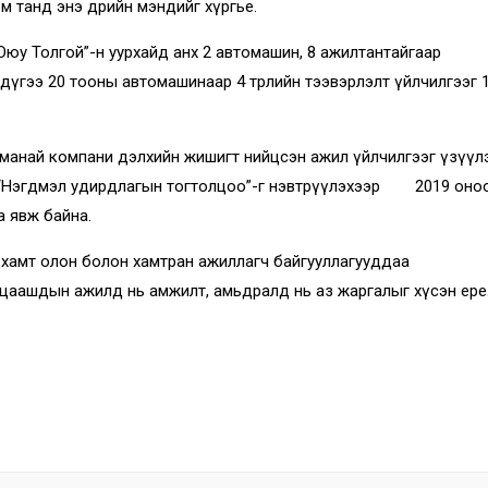
 танд энэ өдрийн мэндийг хүргье.
юу Толгой”-н уурхайд анх 2 автомашин, 8 ажилтантайгаар
 эдүгээ 20 тооны автомашинаар 4 төрлийн тээвэрлэлт үйлчилгээг 
 манай компани дэлхийн жишигт нийцсэн ажил үйлчилгээг үзүүл
у “Нэгдмэл удирдлагын тогтолцоо”-г нэвтрүүлэхээр 2019 оноос
 явж байна.
 нийт хамт олон болон хамтран ажиллагч байгууллагуу
цаашдын ажилд нь амжилт, амьдралд нь аз жаргалыг хүсэн ерөөе