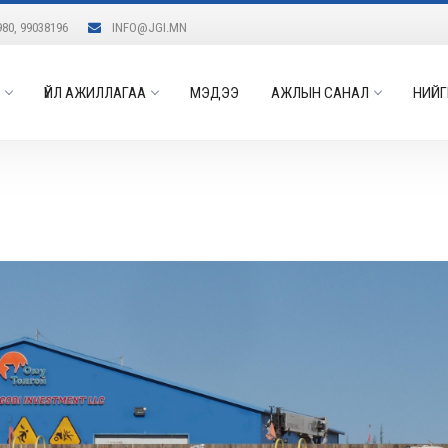
980, 99038196
INFO@JGI.MN
ҮЙЛ АЖИЛЛАГАА
МЭДЭЭ
АЖЛЫН САНАЛ
НИЙГ