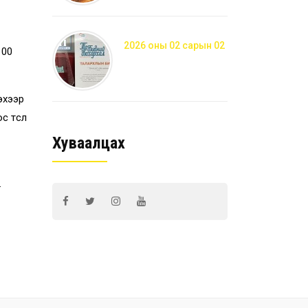
2026 оны 02 сарын 02
100
эхээр
 төсөл
Хуваалцах
ддаа
.