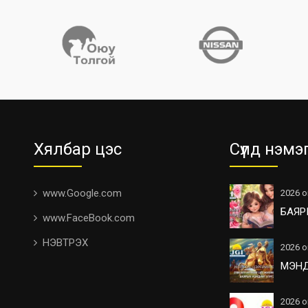
Хялбар цэс
Сүүлд нэмэ
www.Google.com
2026 о
БАЯР
www.FaceBook.com
НЭВТРЭХ
2026 о
МЭН
2026 о