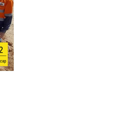
2
 сар