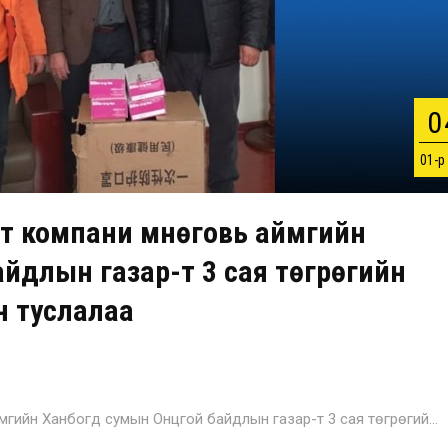
0
01-р
т компани Өмнөговь аймгийн
йдлын газар-т 3 сая төгрөгийн
н туслалаа
мгийн Ханбогд сумын Онцгой байдлын газар-т 3 сая төгрөгий…