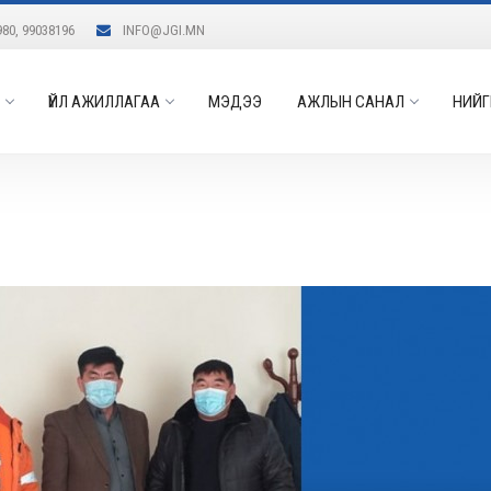
980, 99038196
INFO@JGI.MN
ҮЙЛ АЖИЛЛАГАА
МЭДЭЭ
АЖЛЫН САНАЛ
НИЙГ