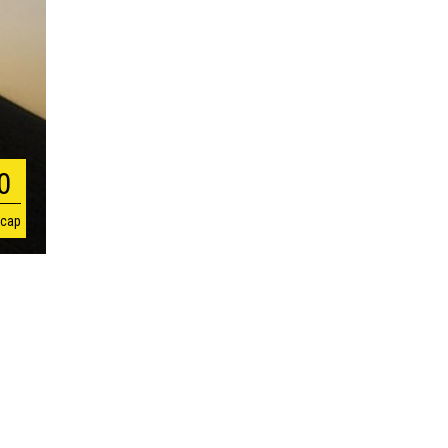
0
 сар