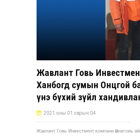
Жавлант Говь Инвестмен
Ханбогд сумын Онцгой ба
үнэ бүхий зүйл хандивла
2021 оны 01 сарын 04
Жавлант Говь Инвестмент компани Өмнөговь ай