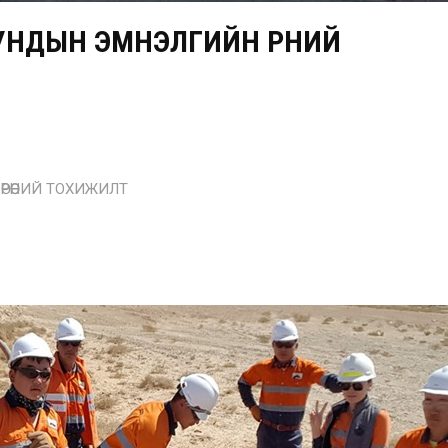
НДЫН ЭМНЭЛГИЙН ӨРӨӨНИЙ
РӨӨНИЙ ТОХИЖИЛТ