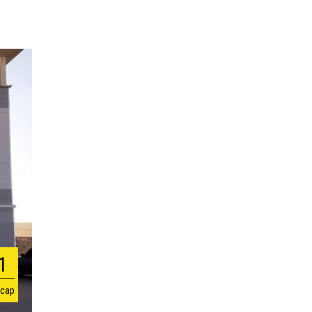
1
 сар