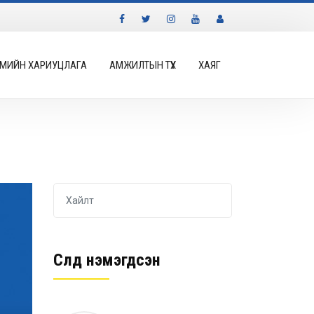
МИЙН ХАРИУЦЛАГА
АМЖИЛТЫН ТҮҮХ
ХАЯГ
Сүүлд нэмэгдсэн