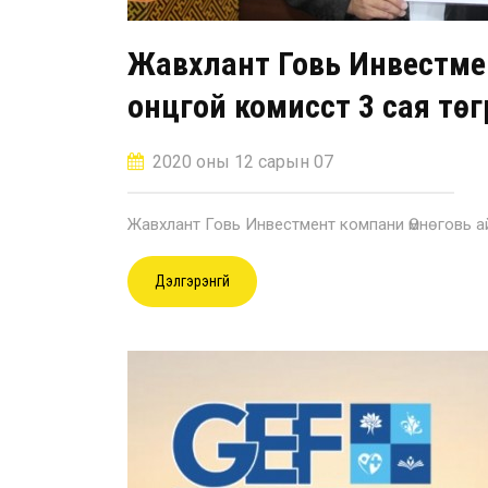
Жавхлант Говь Инвестме
онцгой комисст 3 сая тө
2020 оны 12 сарын 07
Жавхлант Говь Инвестмент компани Өмнөговь а
Дэлгэрэнгүй