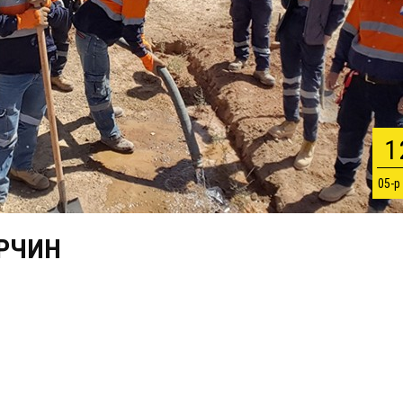
1
05-р
ОРЧИН