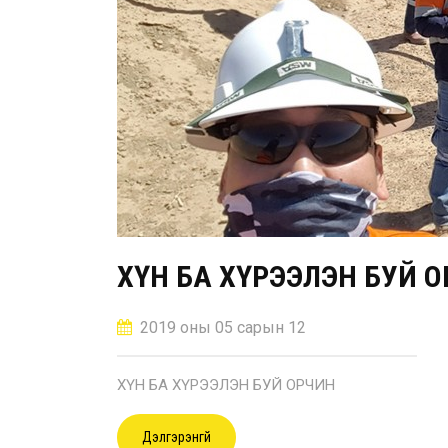
ХҮН БА ХҮРЭЭЛЭН БУЙ 
2019 оны 05 сарын 12
ХҮН БА ХҮРЭЭЛЭН БУЙ ОРЧИН
Дэлгэрэнгүй