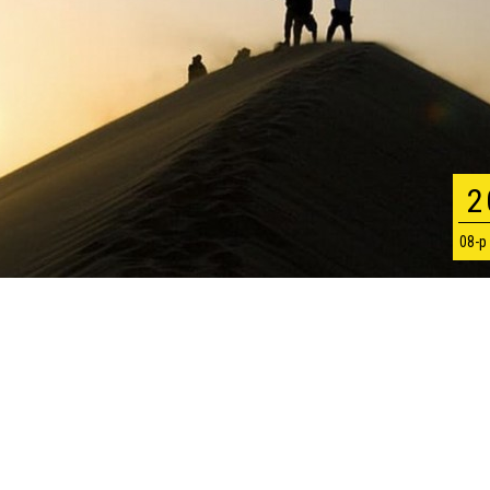
2
08-р