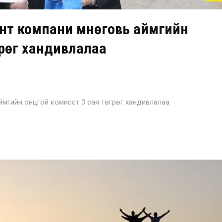
нт компани Өмнөговь аймгийн
грөг хандивлалаа
ймгийн онцгой комисст 3 сая төгрөг хандивлалаа