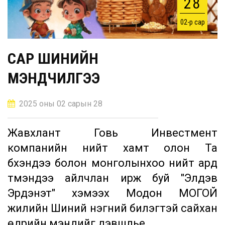
28
02-р сар
САР ШИНИЙН
МЭНДЧИЛГЭЭ
2025 оны 02 сарын 28
Жавхлант Говь Инвестмент
компанийн нийт хамт олон Та
бүхэндээ болон монголынхоо нийт ард
түмэндээ айлчлан ирж буй "Элдэв
Эрдэнэт" хэмээх Модон МОГОЙ
жилийн Шиний нэгний билэгтэй сайхан
өдрийн мэндийг дэвшүүлье.