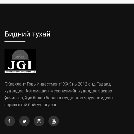
Бидний тухай
“Жавхлант Говь Инвестмент” ХХК нь 2012 онд Гадаад
худалдаа, Автомашин, механизмийн худалдаа засвар
үйлчилгээ, Хүнс болон барааны худалдаа явуулах үндсэн
зорилготой байгуулагдсан.