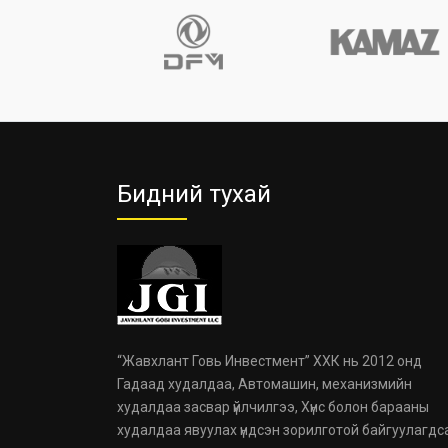
Бидний тухай
“Жавхлант Говь Инвестмент” ХХК нь 2012 онд
Гадаад худалдаа, Автомашин, механизмийн
худалдаа засвар үйлчилгээ, Хүнс болон барааны
худалдаа явуулах үндсэн зорилготой байгуулагдс