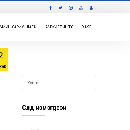
МИЙН ХАРИУЦЛАГА
АМЖИЛТЫН ТҮҮХ
ХАЯГ
2
 сар
Сүүлд нэмэгдсэн