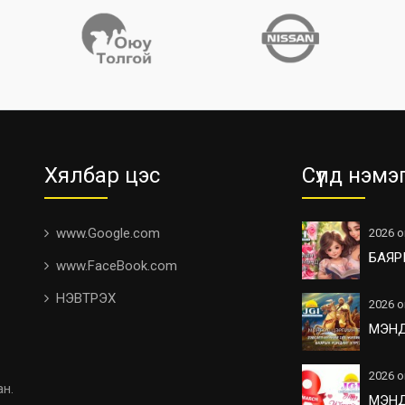
Хялбар цэс
Сүүлд нэмэ
www.Google.com
2026 о
БАЯР
www.FaceBook.com
НЭВТРЭХ
2026 о
МЭН
2026 о
ан.
МЭН