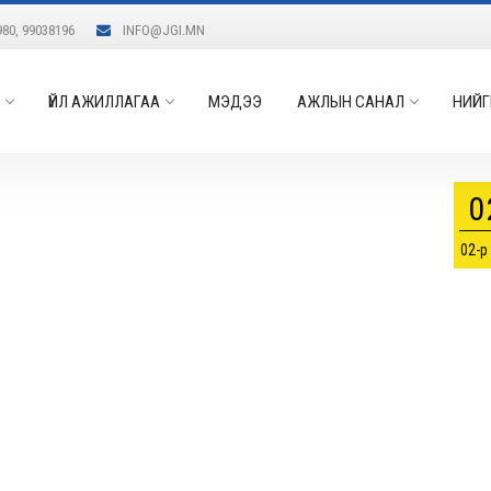
980, 99038196
INFO@JGI.MN
ҮЙЛ АЖИЛЛАГАА
МЭДЭЭ
АЖЛЫН САНАЛ
НИЙГ
0
02-р