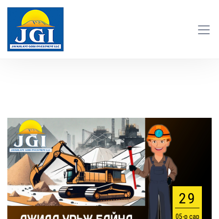
29
05-р сар