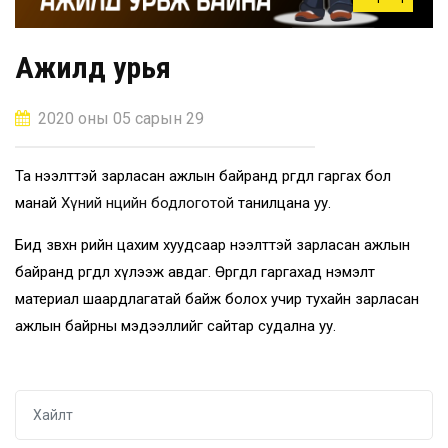
Ажилд урья
2020 оны 05 сарын 29
Та нээлттэй зарласан ажлын байранд өргөдөл гаргах бол
манай
Хүний нөөцийн бодлоготой
танилцана уу.
Бид зөвхөн өөрийн цахим хуудсаар нээлттэй зарласан ажлын
байранд өргөдөл хүлээж авдаг. Өргөдөл гаргахад нэмэлт
материал шаардлагатай байж болох учир тухайн зарласан
ажлын байрны мэдээллийг сайтар судална уу.