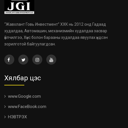
“Жавхлант Говь Инвестмент” ХХК нь 2012 онд Гадаад
худалдаа, Автомашин, механизмийн худалдаа засвар
үйлчилгээ, Хүнс болон барааны худалдаа явуулах үндсэн
зорилготой байгуулагдсан.
Хялбар цэс
www.Google.com
www.FaceBook.com
НЭВТРЭХ